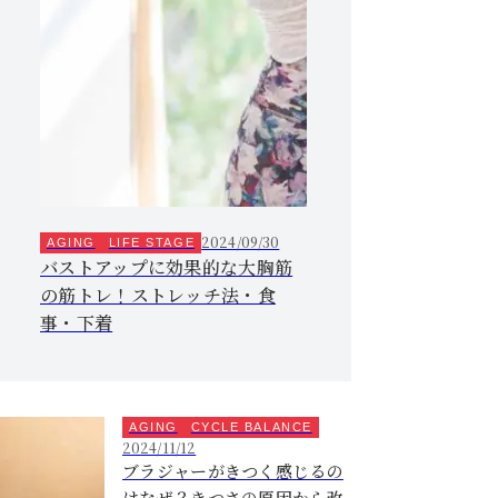
2024/09/30
AGING
LIFE STAGE
バストアップに効果的な大胸筋
の筋トレ！ストレッチ法・食
事・下着
AGING
CYCLE BALANCE
2024/11/12
ブラジャーがきつく感じるの
はなぜ？きつさの原因から改