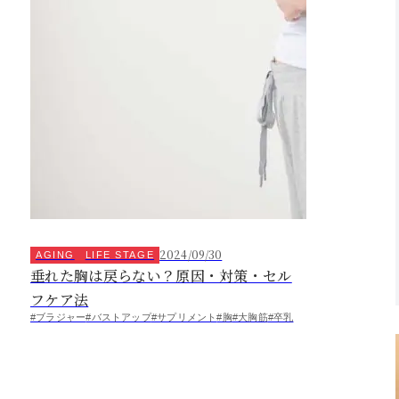
2024/09/30
AGING
LIFE STAGE
垂れた胸は戻らない？原因・対策・セル
フケア法
#ブラジャー
#バストアップ
#サプリメント
#胸
#大胸筋
#卒乳