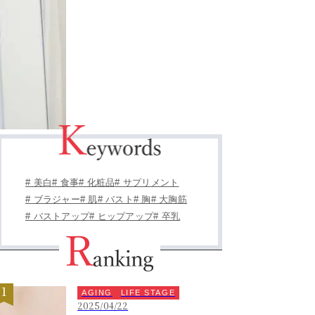
# 美白
# 食事
# 化粧品
# サプリメント
# ブラジャー
# 肌
# バスト
# 胸
# 大胸筋
# バストアップ
# ヒップアップ
# 卒乳
AGING
LIFE STAGE
2025/04/22