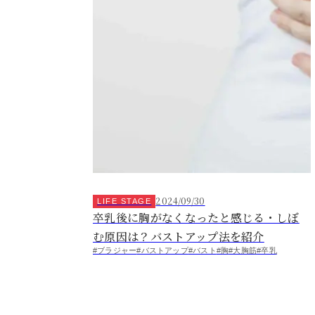
2024/09/30
LIFE STAGE
卒乳後に胸がなくなったと感じる・しぼ
む原因は？バストアップ法を紹介
#ブラジャー
#バストアップ
#バスト
#胸
#大胸筋
#卒乳