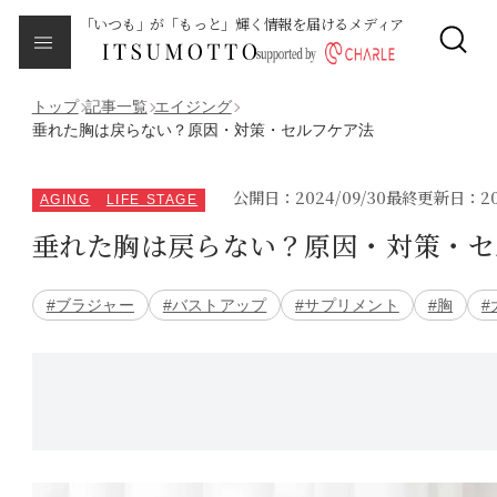
「いつも」が「もっと」輝く情報を届けるメディア
CLOSE
About
本メディアについて
トップ
記事一覧
エイジング
垂れた胸は戻らない？原因・対策・セルフケア法
Category
カテゴリ一覧
公開日：2024/09/30
最終更新日：202
AGING
LIFE STAGE
垂れた胸は戻らない？原因・対策・セ
エイジング
#ブラジャー
#バストアップ
#サプリメント
#胸
#
サイクルバランス
ライフステージ
ピープル