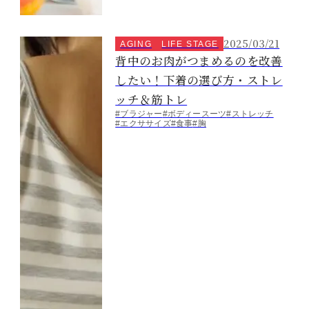
2025/03/21
AGING
LIFE STAGE
背中のお肉がつまめるのを改善
したい！下着の選び方・ストレ
ッチ＆筋トレ
#ブラジャー
#ボディースーツ
#ストレッチ
#エクササイズ
#食事
#胸