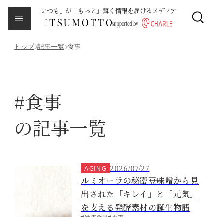
「いつも」が「もっと」輝く情報を届けるメディア
CLOSE
About
本メディアについて
トップ
記事一覧
食事
Category
カテゴリ一覧
#食事
エイジング
の記事一覧
サイクルバランス
ライフステージ
2026/07/27
AGING
ルミオーラの秘密――豆味噌から見
ピープル
出された「キレイ」と「元気」
を支える発酵素材の誕生物語