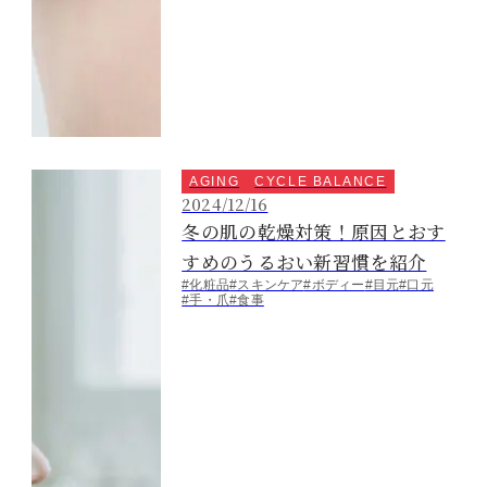
AGING
CYCLE BALANCE
2024/12/16
冬の肌の乾燥対策！原因とおす
すめのうるおい新習慣を紹介
#化粧品
#スキンケア
#ボディー
#目元
#口元
#手・爪
#食事