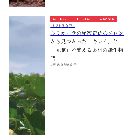
AGING
LIFE STAGE
People
2026/05/21
ルミオーラの秘密――奇跡のメロン
から見つかった「キレイ」と
「元気」を支える素材の誕生物
語
#健康食品
#食事