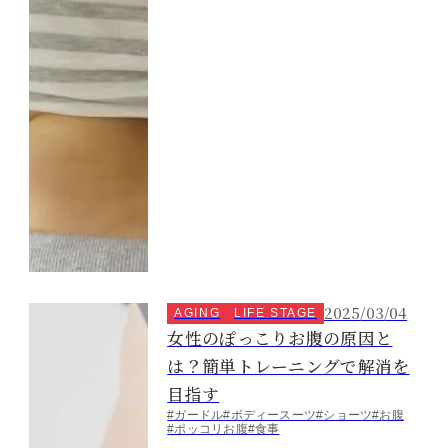
2025/03/04
AGING
LIFE STAGE
女性のぽっこりお腹の原因と
は？簡単トレーニングで解消を
目指す
#ガードル
#ボディースーツ
#ショーツ
#お腹
#ポッコリお腹
#食事