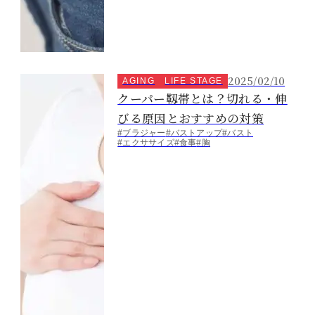
2025/02/10
AGING
LIFE STAGE
クーパー靱帯とは？切れる・伸
びる原因とおすすめの対策
#ブラジャー
#バストアップ
#バスト
#エクササイズ
#食事
#胸