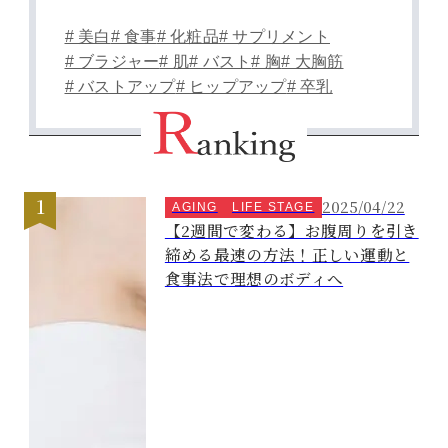
# 美白
# 食事
# 化粧品
# サプリメント
# ブラジャー
# 肌
# バスト
# 胸
# 大胸筋
# バストアップ
# ヒップアップ
# 卒乳
2025/04/22
AGING
LIFE STAGE
【2週間で変わる】お腹周りを引き
締める最速の方法！正しい運動と
食事法で理想のボディへ