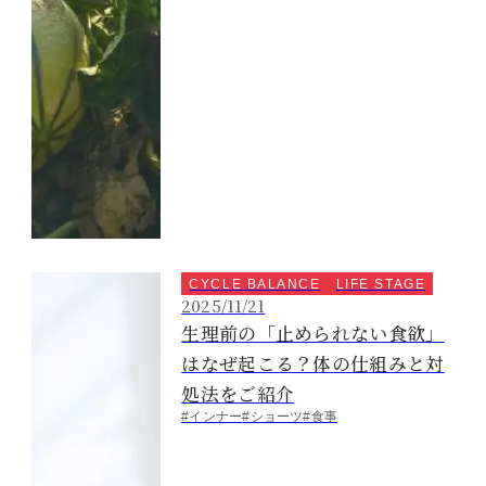
CYCLE BALANCE
LIFE STAGE
2025/11/21
生理前の「止められない食欲」
はなぜ起こる？体の仕組みと対
処法をご紹介
#インナー
#ショーツ
#食事