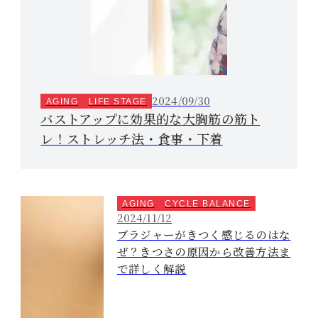
2024/09/30
AGING
LIFE STAGE
バストアップに効果的な大胸筋の筋ト
レ！ストレッチ法・食事・下着
AGING
CYCLE BALANCE
2024/11/12
ブラジャーがきつく感じるのはな
ぜ？きつさの原因から改善方法ま
で詳しく解説