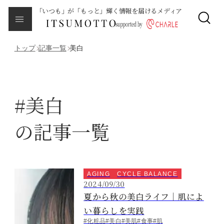
「いつも」が「もっと」輝く情報を届けるメディア
CLOSE
About
本メディアについて
トップ
記事一覧
美白
Category
カテゴリ一覧
#美白
エイジング
の記事一覧
サイクルバランス
ライフステージ
AGING
CYCLE BALANCE
2024/09/30
夏から秋の美白ライフ｜肌によ
ピープル
い暮らしを実践
#化粧品
#美白
#美肌
#食事
#肌