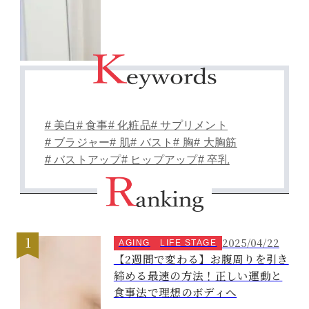
# 美白
# 食事
# 化粧品
# サプリメント
# ブラジャー
# 肌
# バスト
# 胸
# 大胸筋
# バストアップ
# ヒップアップ
# 卒乳
2025/04/22
AGING
LIFE STAGE
【2週間で変わる】お腹周りを引き
締める最速の方法！正しい運動と
食事法で理想のボディへ