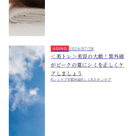
2026/07/28
AGING
＜美トレ＞美容の大敵！紫外線
がピークの夏にシミを正しくケ
アしましょう
#シミケア
#紫外線
#シミ
#スキンケア