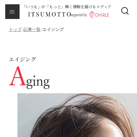
「いつも」が「もっと」輝く情報を届けるメディア
CLOSE
About
本メディアについて
トップ
記事一覧
エイジング
Category
カテゴリ一覧
エイジング
エイジング
サイクルバランス
ライフステージ
ピープル