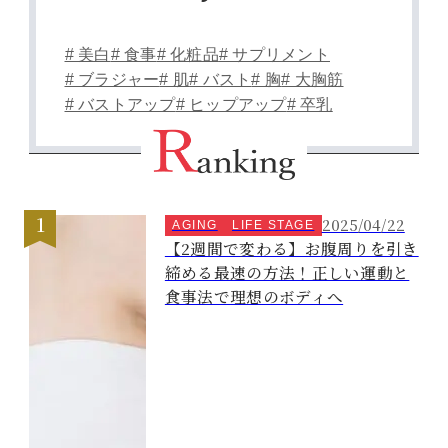
# 美白
# 食事
# 化粧品
# サプリメント
# ブラジャー
# 肌
# バスト
# 胸
# 大胸筋
# バストアップ
# ヒップアップ
# 卒乳
2025/04/22
AGING
LIFE STAGE
【2週間で変わる】お腹周りを引き
締める最速の方法！正しい運動と
食事法で理想のボディへ