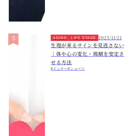
2025/11/21
AGING
LIFE STAGE
生理が来るサインを見逃さない
｜体や心の変化・周期を安定さ
せる方法
#インナー
#ショーツ