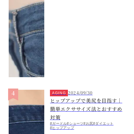
2024/09/30
AGING
ヒップアップで美尻を目指す｜
簡単エクササイズ法とおすすめ
対策
#ガードル
#ショーツ
#お尻
#ダイエット
#ヒップアップ