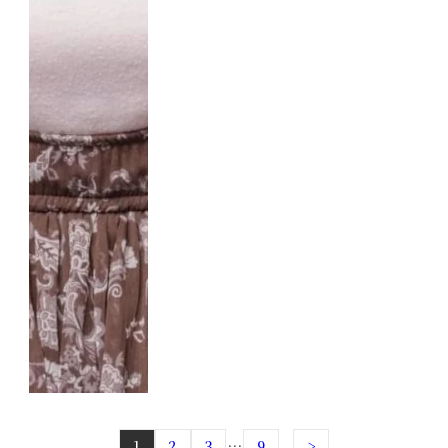
1
2
3
…
9
>