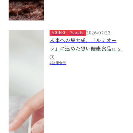
2026/07/23
AGING
People
未来への集大成、「ルミオー
ラ」に込めた想い――健康食品ｎｓ
③
#健康食品