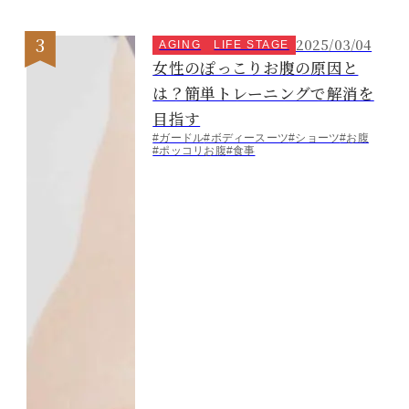
2025/03/04
AGING
LIFE STAGE
女性のぽっこりお腹の原因と
は？簡単トレーニングで解消を
目指す
#ガードル
#ボディースーツ
#ショーツ
#お腹
#ポッコリお腹
#食事