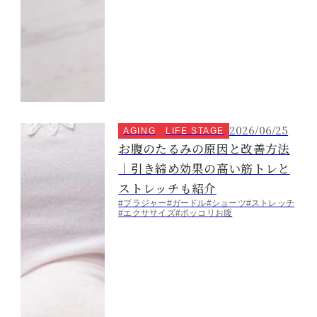
2026/06/25
AGING
LIFE STAGE
お腹のたるみの原因と改善方法
｜引き締め効果の高い筋トレと
ストレッチも紹介
#ブラジャー
#ガードル
#ショーツ
#ストレッチ
#エクササイズ
#ポッコリお腹