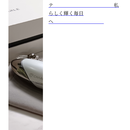
テ 私
らしく輝く毎日
へ