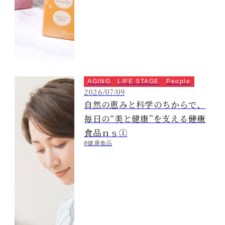
AGING
LIFE STAGE
People
2026/07/09
自然の恵みと科学のちからで、
毎日の“美と健康”を支える――健康
食品ｎｓ①
#健康食品