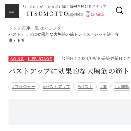
「いつも」が「もっと」輝く情報を届けるメディア
CLOSE
About
本メディアについて
トップ
記事一覧
エイジング
バストアップに効果的な大胸筋の筋トレ！ストレッチ法・食
事・下着
Category
カテゴリ一覧
公開日：2024/09/30
最終更新日：202
AGING
LIFE STAGE
エイジング
バストアップに効果的な大胸筋の筋ト
サイクルバランス
#ブラジャー
#バストアップ
#バスト
#胸
#大胸筋
ライフステージ
ピープル