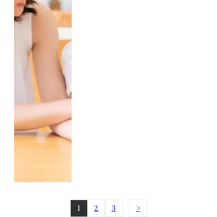
1
2
3
>