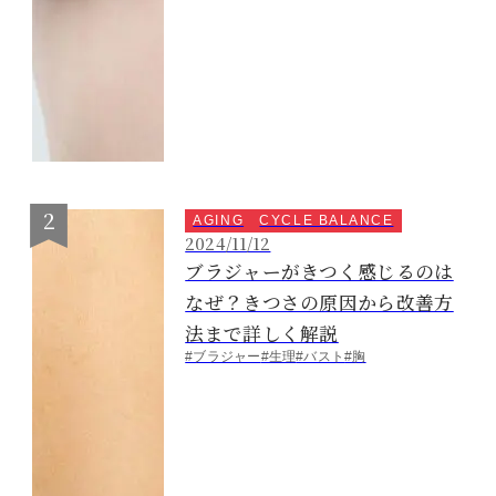
AGING
CYCLE BALANCE
2024/11/12
ブラジャーがきつく感じるのは
なぜ？きつさの原因から改善方
法まで詳しく解説
#ブラジャー
#生理
#バスト
#胸