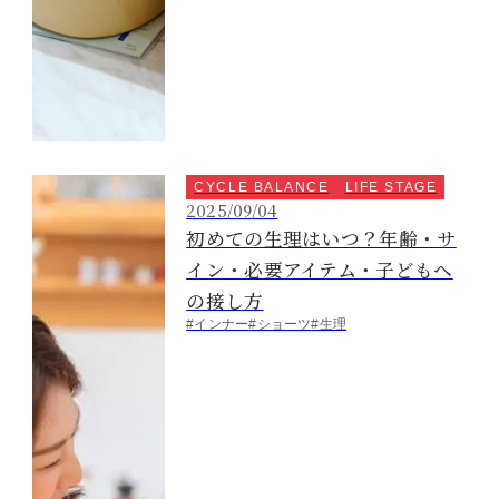
CYCLE BALANCE
LIFE STAGE
2025/09/04
初めての生理はいつ？年齢・サ
イン・必要アイテム・子どもへ
の接し方
#インナー
#ショーツ
#生理