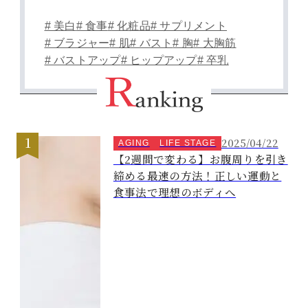
# 美白
# 食事
# 化粧品
# サプリメント
# ブラジャー
# 肌
# バスト
# 胸
# 大胸筋
# バストアップ
# ヒップアップ
# 卒乳
2025/04/22
AGING
LIFE STAGE
【2週間で変わる】お腹周りを引き
締める最速の方法！正しい運動と
食事法で理想のボディへ