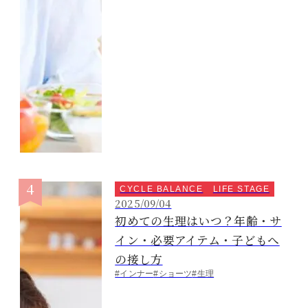
CYCLE BALANCE
LIFE STAGE
2025/09/04
初めての生理はいつ？年齢・サ
イン・必要アイテム・子どもへ
の接し方
#インナー
#ショーツ
#生理