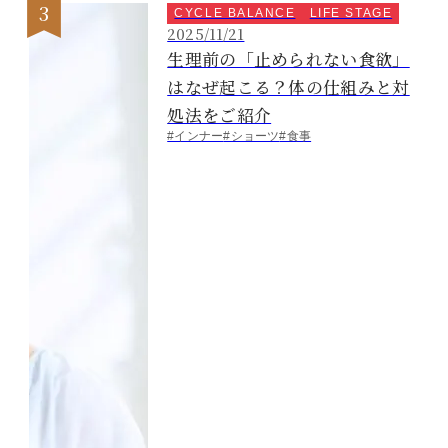
CYCLE BALANCE
LIFE STAGE
2025/11/21
生理前の「止められない食欲」
はなぜ起こる？体の仕組みと対
処法をご紹介
#インナー
#ショーツ
#食事