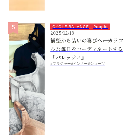
CYCLE BALANCE
People
2025/12/18
補整から装いの喜びへ――。カラフ
ルな毎日をコーディネートする
『パレッティ』
#ブラジャー
#インナー
#ショーツ