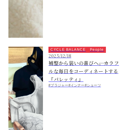
CYCLE BALANCE
People
2025/12/18
補整から装いの喜びへ――。カラフ
ルな毎日をコーディネートする
『パレッティ』
#ブラジャー
#インナー
#ショーツ