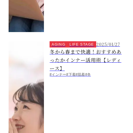
2025/01/27
AGING
LIFE STAGE
冬から春まで快適！おすすめあ
ったかインナー活用術【レディ
ース】
#インナー
#下着
#肌着
#冬