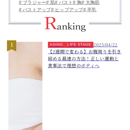
# ブラジャー
# 肌
# バスト
# 胸
# 大胸筋
# バストアップ
# ヒップアップ
# 卒乳
2025/04/22
AGING
LIFE STAGE
【2週間で変わる】お腹周りを引き
締める最速の方法！正しい運動と
食事法で理想のボディへ