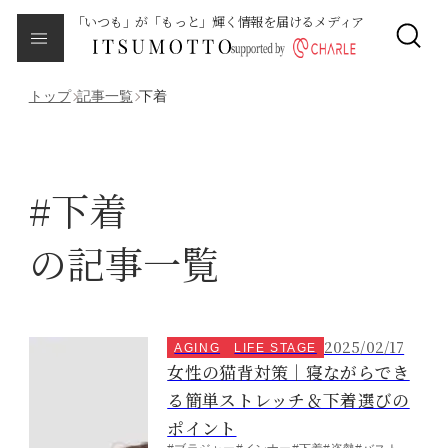
「いつも」が「もっと」輝く情報を届けるメディア
CLOSE
About
本メディアについて
トップ
記事一覧
下着
Category
カテゴリ一覧
#下着
エイジング
の記事一覧
サイクルバランス
ライフステージ
2025/02/17
AGING
LIFE STAGE
女性の猫背対策｜寝ながらでき
ピープル
る簡単ストレッチ＆下着選びの
ポイント