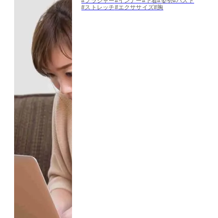
#ブラジャー
#インナー
#下着
#姿勢
#バスト
#ストレッチ
#エクササイズ
#胸