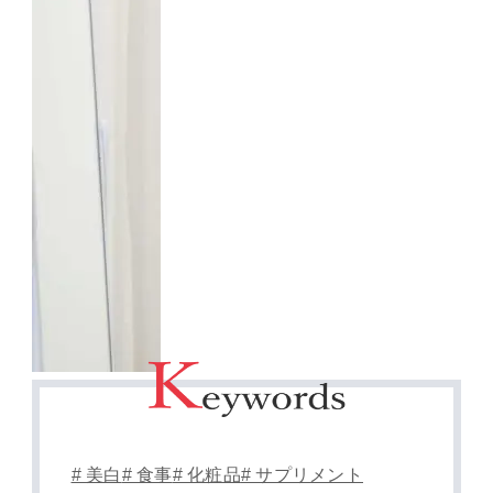
# 美白
# 食事
# 化粧品
# サプリメント