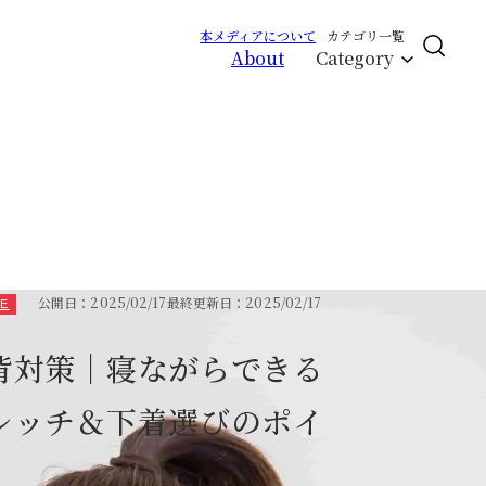
本メディアについて
カテゴリ一覧
About
Category
CLOSE
エイジング
サイクルバランス
ライフステージ
公開日：2025/02/17
最終更新日：2025/02/17
GE
ピープル
RCH
背対策｜寝ながらできる
レッチ＆下着選びのポイ