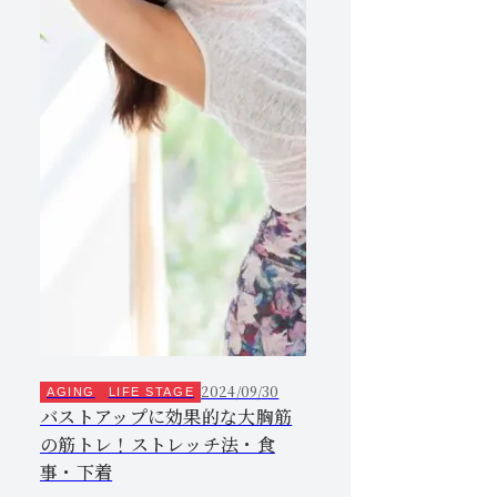
2024/09/30
AGING
LIFE STAGE
バストアップに効果的な大胸筋
の筋トレ！ストレッチ法・食
事・下着