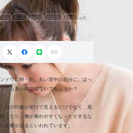
ンナー
#下着
#姿勢
#バスト
#ストレッチ
胸
ィンドウに映った、丸い背中の自分に、はっ
つ女性も多いのではないでしょうか？
見た目の印象が老けて見えるだけでなく、肩
増幅したり、胸が垂れやすくなったりするな
ない影響があるといわれています。