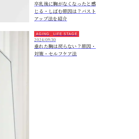
卒乳後に胸がなくなったと感
じる・しぼむ原因は？バスト
アップ法を紹介
AGING
LIFE STAGE
2024/09/30
垂れた胸は戻らない？原因・
対策・セルフケア法