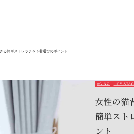
きる簡単ストレッチ＆下着選びのポイント
AGING
LIFE STA
SEA
女性の猫
簡単スト
ント