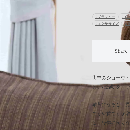
#ブラジャー
#イ
#エクササイズ
#
Share
街中のショーウ
とした経験を持
猫背になると、
こりや首こりが
ど、身体に良く