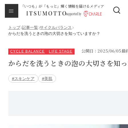
「いつも」が「もっと」輝く情報を届けるメディア
CLOSE
About
本メディアについて
トップ
記事一覧
サイクルバランス
からだを洗うときの泡の大切さを知っていますか？
Category
カテゴリ一覧
公開日：2025/06/05
最終
CYCLE BALANCE
LIFE STAGE
からだを洗うときの泡の大切さを知っ
エイジング
#スキンケア
#美肌
サイクルバランス
ライフステージ
ピープル