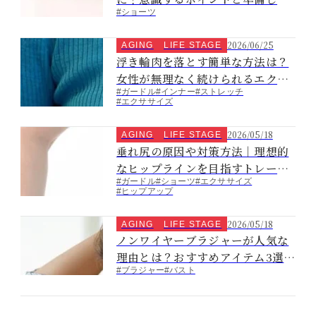
#ショーツ
おきたい持ち物6選
2026/06/25
AGING
LIFE STAGE
浮き輪肉を落とす簡単な方法は？
女性が無理なく続けられるエクサ
#ガードル
#インナー
#ストレッチ
サイズを紹介
#エクササイズ
2026/05/18
AGING
LIFE STAGE
垂れ尻の原因や対策方法｜理想的
なヒップラインを目指すトレーニ
#ガードル
#ショーツ
#エクササイズ
ングも紹介
#ヒップアップ
2026/05/18
AGING
LIFE STAGE
ノンワイヤーブラジャーが人気な
理由とは？おすすめアイテム3選や
#ブラジャー
#バスト
選び方を紹介