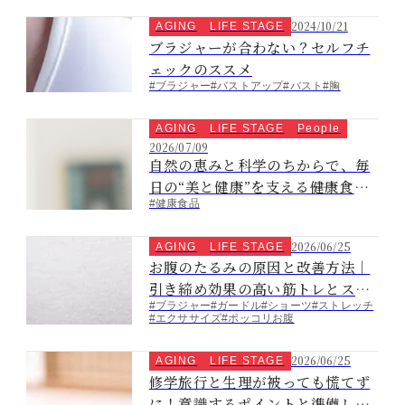
2024/10/21
AGING
LIFE STAGE
ブラジャーが合わない？セルフチ
ェックのススメ
#ブラジャー
#バストアップ
#バスト
#胸
AGING
LIFE STAGE
People
2026/07/09
自然の恵みと科学のちからで、毎
日の“美と健康”を支える――健康食品
#健康食品
ｎｓ①
2026/06/25
AGING
LIFE STAGE
お腹のたるみの原因と改善方法｜
引き締め効果の高い筋トレとスト
#ブラジャー
#ガードル
#ショーツ
#ストレッチ
レッチも紹介
#エクササイズ
#ポッコリお腹
2026/06/25
AGING
LIFE STAGE
修学旅行と生理が被っても慌てず
に！意識するポイントと準備して