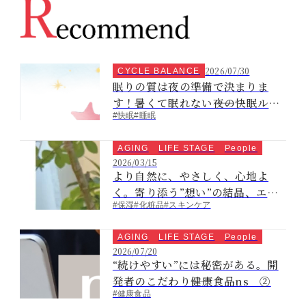
2026/07/30
CYCLE BALANCE
眠りの質は夜の準備で決まりま
す！暑くて眠れない――夜の快眠ルー
#快眠
#睡眠
ティーン
AGING
LIFE STAGE
People
2026/03/15
より自然に、やさしく、心地よ
く。寄り添う”想い”の結晶、エタ
#保湿
#化粧品
#スキンケア
リテ ナチュレス
AGING
LIFE STAGE
People
2026/07/20
“続けやすい”には秘密がある。開
発者のこだわり――健康食品ns ②
#健康食品