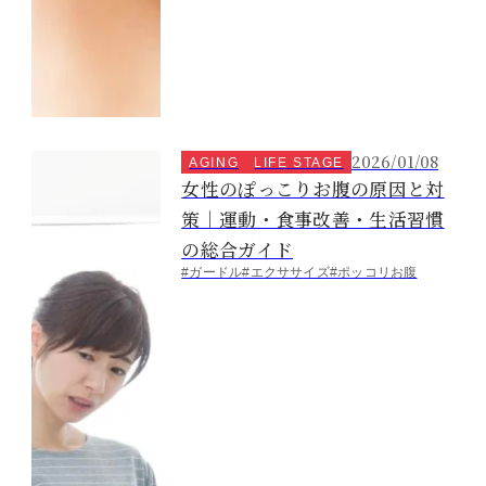
2026/01/08
AGING
LIFE STAGE
女性のぽっこりお腹の原因と対
策｜運動・食事改善・生活習慣
の総合ガイド
#ガードル
#エクササイズ
#ポッコリお腹