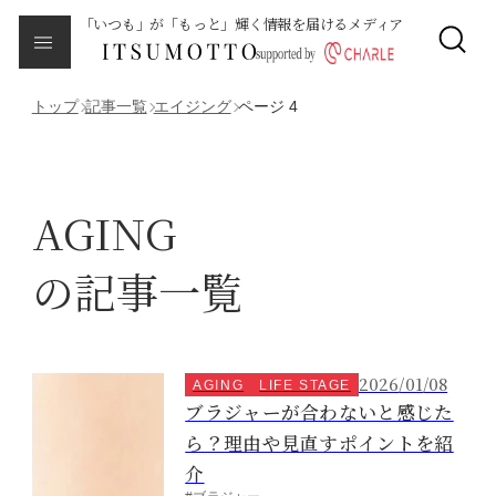
「いつも」が「もっと」輝く情報を届けるメディア
CLOSE
About
本メディアについて
トップ
記事一覧
エイジング
ページ 4
Category
カテゴリ一覧
AGING
エイジング
の記事一覧
サイクルバランス
ライフステージ
2026/01/08
AGING
LIFE STAGE
ブラジャーが合わないと感じた
ピープル
ら？理由や見直すポイントを紹
介