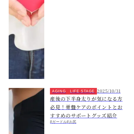
2025/10/31
AGING
LIFE STAGE
産後の下半身太りが気になる方
必見！骨盤ケアのポイントとお
すすめのサポートグッズ紹介
#ガードル
#お尻