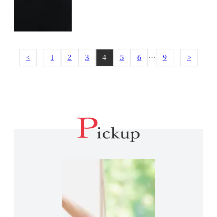
<
1
2
3
4
5
6
…
9
>