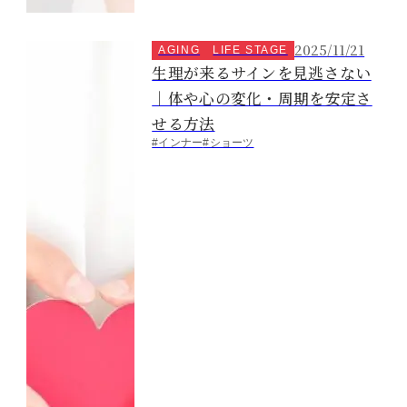
2025/11/21
AGING
LIFE STAGE
生理が来るサインを見逃さない
｜体や心の変化・周期を安定さ
せる方法
#インナー
#ショーツ