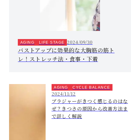
2024/09/30
AGING
LIFE STAGE
バストアップに効果的な大胸筋の筋ト
レ！ストレッチ法・食事・下着
AGING
CYCLE BALANCE
2024/11/12
ブラジャーがきつく感じるのはな
ぜ？きつさの原因から改善方法ま
で詳しく解説