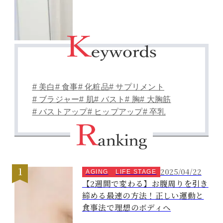
# 美白
# 食事
# 化粧品
# サプリメント
# ブラジャー
# 肌
# バスト
# 胸
# 大胸筋
# バストアップ
# ヒップアップ
# 卒乳
2025/04/22
AGING
LIFE STAGE
【2週間で変わる】お腹周りを引き
締める最速の方法！正しい運動と
食事法で理想のボディへ