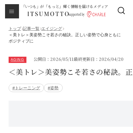
「いつも」が「もっと」輝く情報を届けるメディア
CLOSE
About
本メディアについて
トップ
記事一覧
エイジング
＜美トレ＞美姿勢こそ若さの秘訣。正しい姿勢で心身ともに
ポジティブに
Category
カテゴリ一覧
公開日：2026/05/11
最終更新日：2026/04/20
AGING
エイジング
＜美トレ＞美姿勢こそ若さの秘訣。正
サイクルバランス
#トレーニング
#姿勢
ライフステージ
ピープル