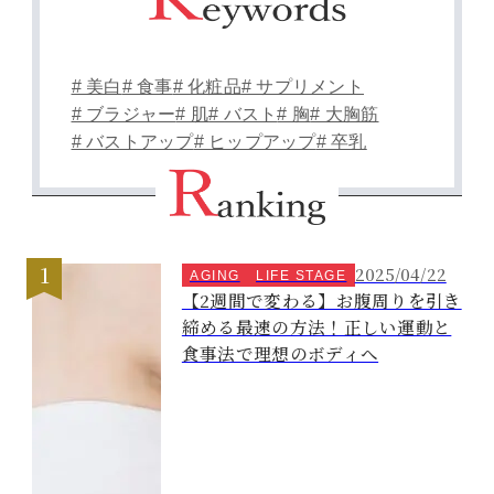
# 美白
# 食事
# 化粧品
# サプリメント
# ブラジャー
# 肌
# バスト
# 胸
# 大胸筋
# バストアップ
# ヒップアップ
# 卒乳
2025/04/22
AGING
LIFE STAGE
【2週間で変わる】お腹周りを引き
締める最速の方法！正しい運動と
食事法で理想のボディへ