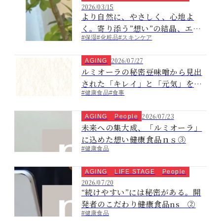
2026/03/15
より自然に、やさしく、心地よ
く。寄り添う”想い”の結晶、エタ
#保湿
#化粧品
#スキンケア
リテ ナチュレス
2026/07/27
AGING
ルミオーラの秘密――豆味噌から見出
された「キレイ」と「元気」を支
#健康食品
#食事
える発酵素材の誕生物語
2026/07/23
AGING
People
未来への集大成、「ルミオーラ」
に込めた想い――健康食品ｎｓ③
#健康食品
AGING
LIFE STAGE
People
2026/07/20
“続けやすい”には秘密がある。開
発者のこだわり――健康食品ns ②
#健康食品