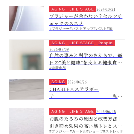
2024/10/21
AGING
LIFE STAGE
ブラジャーが合わない？セルフチ
ェックのススメ
#ブラジャー
#バストアップ
#バスト
#胸
AGING
LIFE STAGE
People
2026/07/09
自然の恵みと科学のちからで、毎
日の“美と健康”を支える――健康食品
#健康食品
ｎｓ①
2026/06/26
AGING
CHARLE×ステラボー
テ 私ら
しく輝く毎日
へ
2026/06/25
AGING
LIFE STAGE
お腹のたるみの原因と改善方法｜
引き締め効果の高い筋トレとスト
#ブラジャー
#ガードル
#ショーツ
#ストレッチ
レッチも紹介