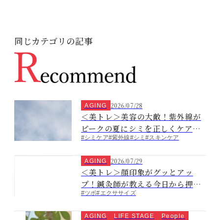
同じカテゴリの記事
2026/07/28
AGING
＜美トレ＞美容の大敵！紫外線が
ピークの夏にシミを正しくケアし
#シミケア
#紫外線
#シミ
#スキンケア
ましょう
2026/07/29
AGING
＜美トレ＞顔印象がグッとアッ
プ！鍼灸師が教える今日から押せ
#ツボ
#エクササイズ
る美容ツボ！
AGING
LIFE STAGE
People