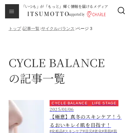
「いつも」が「もっと」輝く情報を届けるメディア
CLOSE
About
本メディアについて
トップ
記事一覧
サイクルバランス
ページ 3
Category
カテゴリ一覧
CYCLE BALANCE
エイジング
の記事一覧
サイクルバランス
ライフステージ
CYCLE BALANCE
LIFE STAGE
2025/01/06
【極意】真冬のスキンケア！う
ピープル
るおいキレイ肌を目指す！
#化粧品
#スキンケア
#目元
#老化
#美肌
#肌