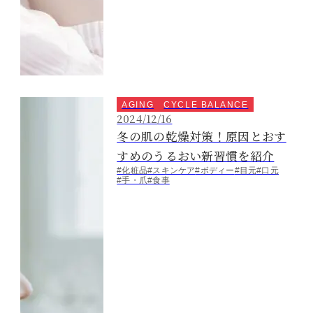
AGING
CYCLE BALANCE
2024/12/16
冬の肌の乾燥対策！原因とおす
すめのうるおい新習慣を紹介
#化粧品
#スキンケア
#ボディー
#目元
#口元
#手・爪
#食事