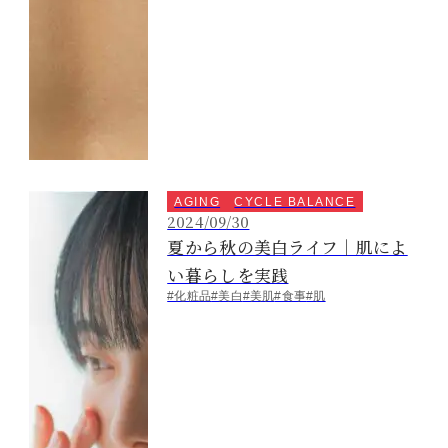
AGING
CYCLE BALANCE
2024/09/30
夏から秋の美白ライフ｜肌によ
い暮らしを実践
#化粧品
#美白
#美肌
#食事
#肌