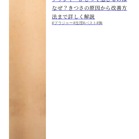
なぜ？きつさの原因から改善方
法まで詳しく解説
#ブラジャー
#生理
#バスト
#胸