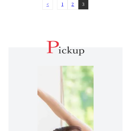
<
1
2
3