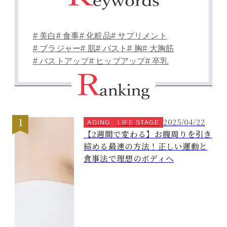
# 美白
# 食事
# 化粧品
# サプリメント
# ブラジャー
# 肌
# バスト
# 胸
# 大胸筋
# バストアップ
# ヒップアップ
# 卒乳
2025/04/22
AGING
LIFE STAGE
【2週間で変わる】お腹周りを引き
締める最速の方法！正しい運動と
食事法で理想のボディへ