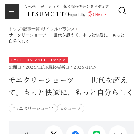
「いつも」が「もっと」輝く情報を届けるメディア
CLOSE
About
本メディアについて
トップ
記事一覧
サイクルバランス
サニタリーショーツ ──世代を超えて。もっと快適に、もっと
自分らしく
Category
カテゴリ一覧
CYCLE BALANCE
People
エイジング
公開日：2025/11/19
最終更新日：2025/11/19
サニタリーショーツ ──世代を超え
サイクルバランス
て。もっと快適に、もっと自分らしく
ライフステージ
#サニタリーショーツ
#ショーツ
ピープル