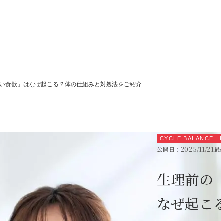
い食欲」はなぜ起こる？体の仕組みと対処法をご紹介
CYCLE BALANCE
公開日：2025/11/21
最
SEA
生理前の
なぜ起こ