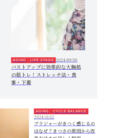
2024/09/30
AGING
LIFE STAGE
バストアップに効果的な大胸筋
の筋トレ！ストレッチ法・食
事・下着
AGING
CYCLE BALANCE
2024/11/12
ブラジャーがきつく感じるの
はなぜ？きつさの原因から改