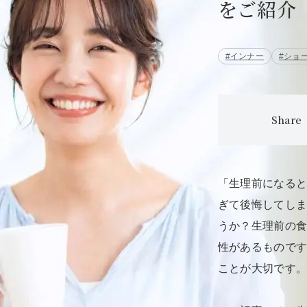
をご紹介
#インナー
#ショ
Share
「生理前になる
ぎて後悔してし
うか？生理前の
性があるもので
ことが大切です