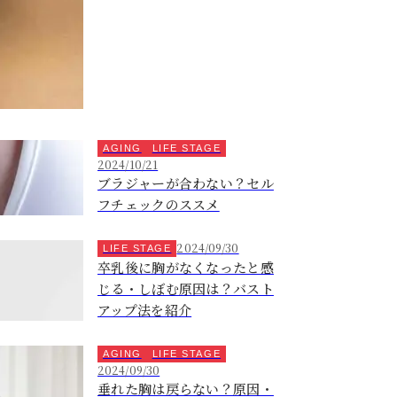
AGING
LIFE STAGE
2024/10/21
ブラジャーが合わない？セル
フチェックのススメ
2024/09/30
LIFE STAGE
卒乳後に胸がなくなったと感
じる・しぼむ原因は？バスト
アップ法を紹介
AGING
LIFE STAGE
2024/09/30
垂れた胸は戻らない？原因・