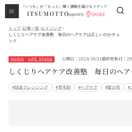
「いつも」が「もっと」輝く情報を届けるメディア
CLOSE
About
本メディアについて
トップ
記事一覧
エイジング
しくじりヘアケア改善塾 毎日のヘアケアは正しいのかチェ
ック
Category
カテゴリ一覧
公開日：2024/10/21
最終更新日：2024
AGING
LIFE STAGE
エイジング
しくじりヘアケア改善塾 毎日のヘア
サイクルバランス
#頭皮クレンジング
#育毛剤
#ヘアケア
#髪の毛
#
ライフステージ
ピープル