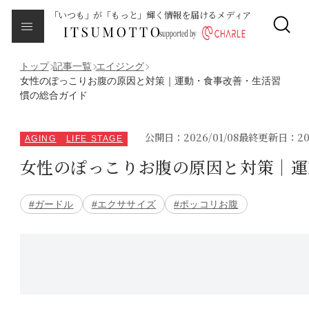
「いつも」が「もっと」輝く情報を届けるメディア
CLOSE
About
本メディアについて
トップ
記事一覧
エイジング
女性のぽっこりお腹の原因と対策｜運動・食事改善・生活習
慣の総合ガイド
Category
カテゴリ一覧
公開日：2026/01/08
最終更新日：202
AGING
LIFE STAGE
エイジング
女性のぽっこりお腹の原因と対策｜運
サイクルバランス
#ガードル
#エクササイズ
#ポッコリお腹
ライフステージ
ピープル