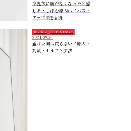
卒乳後に胸がなくなったと感
じる・しぼむ原因は？バスト
アップ法を紹介
AGING
LIFE STAGE
2024/09/30
垂れた胸は戻らない？原因・
対策・セルフケア法