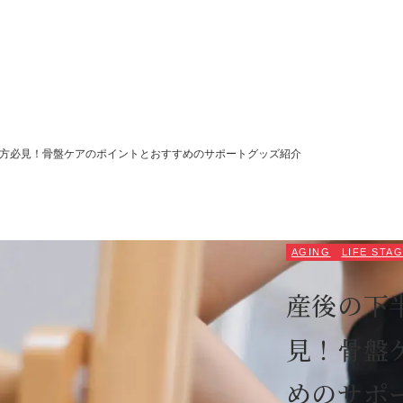
方必見！骨盤ケアのポイントとおすすめのサポートグッズ紹介
AGING
LIFE STA
SEA
産後の下
見！骨盤
めのサポ