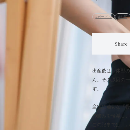
#ガードル
#お尻
Share
出産後は、体型
ん。その原因の
す。
産後に適切な「
の痛みを軽減し
この記事では、