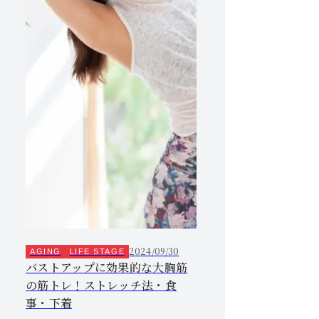
2024/09/30
AGING
LIFE STAGE
バストアップに効果的な大胸筋
の筋トレ！ストレッチ法・食
事・下着