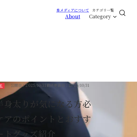
本メディアについて
カテゴリ一覧
About
Category
CLOSE
エイジング
サイクルバランス
ライフステージ
公開日：2025/10/31
最終更新日：2025/10/31
GE
ピープル
RCH
半身太りが気になる方必
ケアのポイントとおすす
ートグッズ紹介