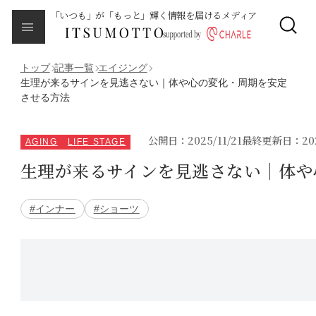
「いつも」が「もっと」輝く情報を届けるメディア
CLOSE
About
本メディアについて
トップ
記事一覧
エイジング
生理が来るサインを見逃さない｜体や心の変化・周期を安定
させる方法
Category
カテゴリ一覧
公開日：2025/11/21
最終更新日：2025
AGING
LIFE STAGE
エイジング
生理が来るサインを見逃さない｜体や
サイクルバランス
#インナー
#ショーツ
ライフステージ
ピープル