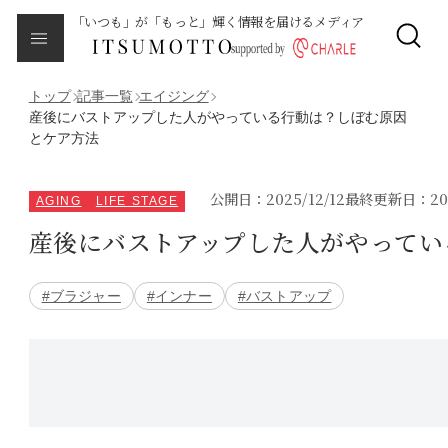
「いつも」が「もっと」輝く情報を届けるメディア
CLOSE
About
本メディアについて
トップ
記事一覧
エイジング
産後にバストアップした人がやっている行動は？しぼむ原因
とケア方法
Category
カテゴリ一覧
公開日：2025/12/12
最終更新日：2025
AGING
LIFE STAGE
エイジング
産後にバストアップした人がやってい
サイクルバランス
#ブラジャー
#インナー
#バストアップ
ライフステージ
ピープル