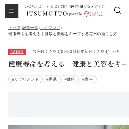
「いつも」が「もっと」輝く情報を届けるメディア
CLOSE
About
本メディアについて
トップ
記事一覧
エイジング
健康寿命を考える｜健康と美容をキープする毎日の過ごし方
Category
カテゴリ一覧
公開日：2024/09/30
最終更新日：2024/11/29
AGING
健康寿命を考える｜健康と美容をキー
エイジング
#サプリメント
#睡眠
#健康
#食事
サイクルバランス
ライフステージ
ピープル